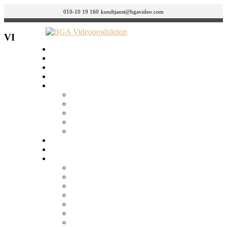
010-10 19 160
kundtjanst@bgavideo.com
VI
HEM
Så funkar det
Demofilmer
Frågor & svar
Tjänster
Videoband (VHS) till USB/DVD
Smalfilm till USB/DVD
Diabilder/Negativ till USB/DVD
Ljudband till CD/USB
DVD till USB
Prislista
Om BGA
Butiker
Gävle
Göteborg
Jönköping
Malmö
Norrköping
Stockholm – Östermalm
Stockholm – Södermalm (Folkungagatan 132)