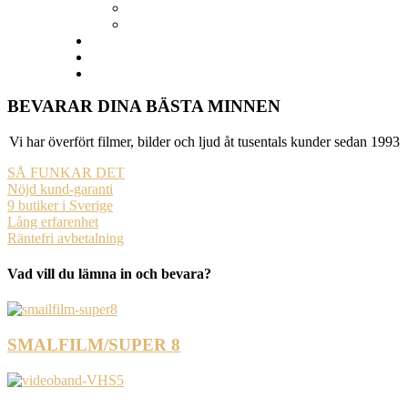
Stockholm – Södermalm (Långholmsgatan 42)
Vemdalen
Nöjda kunder
Kundtjänst
Blogg
BEVARAR DINA BÄSTA MINNEN
Vi har överfört filmer, bilder och ljud åt tusentals kunder sedan 1993​
SÅ FUNKAR DET
Nöjd kund-garanti
9 butiker i Sverige
Lång erfarenhet
Räntefri avbetalning
Vad vill du lämna in och bevara?
SMALFILM/SUPER 8