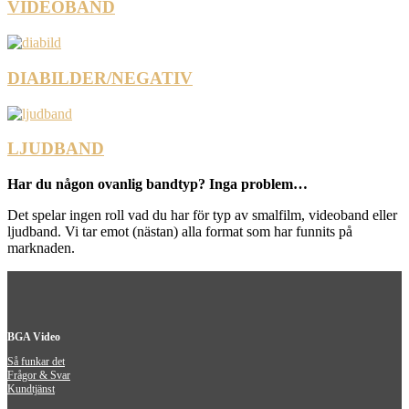
VIDEOBAND
DIABILDER/NEGATIV
LJUDBAND
Har du någon ovanlig bandtyp? Inga problem…
Det spelar ingen roll vad du har för typ av smalfilm, videoband eller
ljudband. Vi tar emot (nästan) alla format som har funnits på
marknaden.
BGA Video
Så funkar det
Frågor & Svar
Kundtjänst